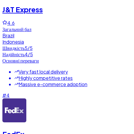
J&T Express
4.6
Загальний бал
Brazil
Indonesia
Швидкість
5
/5
Надійність
4
/5
Основні переваги
Very fast local delivery
Highly competitive rates
Massive e-commerce adoption
#
4
FedEx