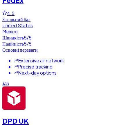
4.5
Загальний бал
United States
Mexico
Швидкість
5
/5
Надійність
5
/5
Основні переваги
Extensive air network
Precise tracking
Next-day options
#
5
DPD UK