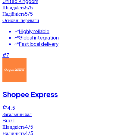
United Kingdom
Швидкість
5
/5
Надійність
5
/5
Основні переваги
Highly reliable
Global integration
Fast local delivery
#
7
Shopee Express
4.5
Загальний бал
Brazil
Швидкість
4
/5
Надійність
4
/5