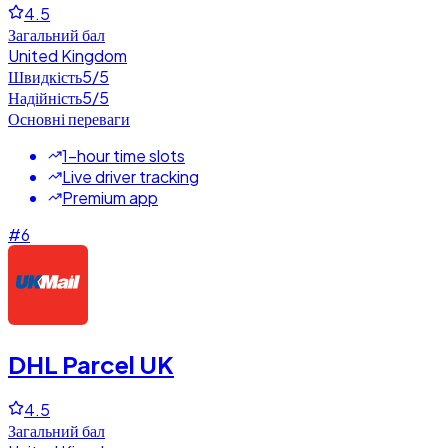
4.5
Загальний бал
United Kingdom
Швидкість
5
/5
Надійність
5
/5
Основні переваги
1-hour time slots
Live driver tracking
Premium app
#
6
DHL Parcel UK
4.5
Загальний бал