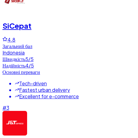
SiCepat
4.8
Загальний бал
Indonesia
Швидкість
5
/5
Надійність
4
/5
Основні переваги
Tech-driven
Fastest urban delivery
Excellent for e-commerce
#
3