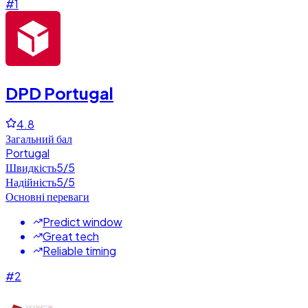
#
1
DPD Portugal
4.8
Загальний бал
Portugal
Швидкість
5
/5
Надійність
5
/5
Основні переваги
Predict window
Great tech
Reliable timing
#
2