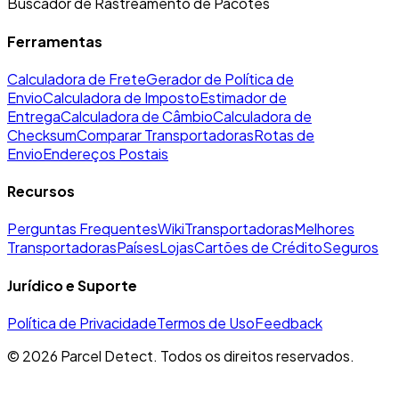
Buscador de Rastreamento de Pacotes
Ferramentas
Calculadora de Frete
Gerador de Política de
Envio
Calculadora de Imposto
Estimador de
Entrega
Calculadora de Câmbio
Calculadora de
Checksum
Comparar Transportadoras
Rotas de
Envio
Endereços Postais
Recursos
Perguntas Frequentes
Wiki
Transportadoras
Melhores
Transportadoras
Países
Lojas
Cartões de Crédito
Seguros
Jurídico e Suporte
Política de Privacidade
Termos de Uso
Feedback
©
2026
Parcel Detect.
Todos os direitos reservados.