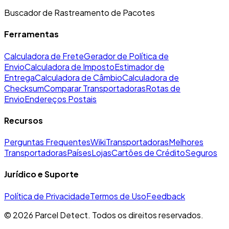
Buscador de Rastreamento de Pacotes
Ferramentas
Calculadora de Frete
Gerador de Política de
Envio
Calculadora de Imposto
Estimador de
Entrega
Calculadora de Câmbio
Calculadora de
Checksum
Comparar Transportadoras
Rotas de
Envio
Endereços Postais
Recursos
Perguntas Frequentes
Wiki
Transportadoras
Melhores
Transportadoras
Países
Lojas
Cartões de Crédito
Seguros
Jurídico e Suporte
Política de Privacidade
Termos de Uso
Feedback
©
2026
Parcel Detect.
Todos os direitos reservados.