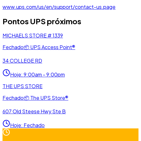
www.ups.com/us/en/support/contact-us.page
Pontos UPS próximos
MICHAELS STORE # 1339
Fechado
📦
UPS Access Point®
34 COLLEGE RD
Hoje
:
9:00am - 9:00pm
THE UPS STORE
Fechado
📦
The UPS Store®
607 Old Steese Hwy Ste B
Hoje
:
Fechado