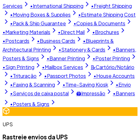
Services
•
International Shipping
•
Freight Shipping
•
Moving Boxes & Supplies
•
Estimate Shipping Cost
•
Pack & Ship Guarantee
•
Copies & Documents
•
Marketing Materials
•
Direct Mail
•
Brochures
•
Postcards
•
Business Cards
•
Blueprints &
Architectural Printing
•
Stationery & Cards
•
Banners,
Posters & Signs
•
Banner Printing
•
Poster Printing
•
Sign Printing
•
Mailbox Services
📝
Cartório/Notário
•
Trituração
•
Passport Photos
•
House Accounts
•
Faxing & Scanning
•
Time-Saving Kiosk
•
Envio
•
Serviços de caixa postal
🖨️
Impressão
•
Banners
•
Posters & Signs
UPS
Rastreie envios da UPS