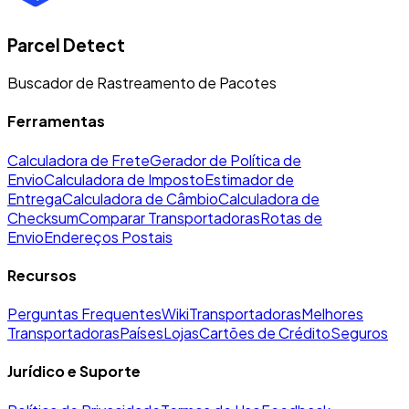
Parcel Detect
Buscador de Rastreamento de Pacotes
Ferramentas
Calculadora de Frete
Gerador de Política de
Envio
Calculadora de Imposto
Estimador de
Entrega
Calculadora de Câmbio
Calculadora de
Checksum
Comparar Transportadoras
Rotas de
Envio
Endereços Postais
Recursos
Perguntas Frequentes
Wiki
Transportadoras
Melhores
Transportadoras
Países
Lojas
Cartões de Crédito
Seguros
Jurídico e Suporte