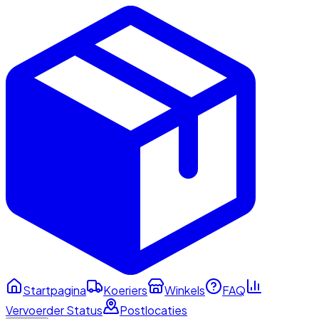
Startpagina
Koeriers
Winkels
FAQ
Vervoerder Status
Postlocaties