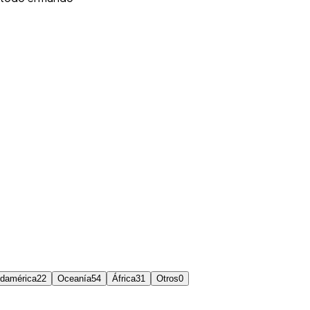
damérica
22
Oceanía
54
África
31
Otros
0