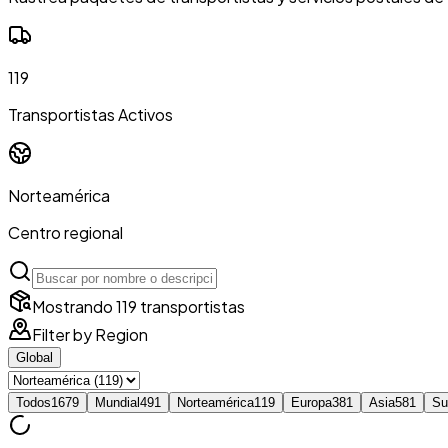
119
Transportistas Activos
Norteamérica
Centro regional
Mostrando 119 transportistas
Filter by Region
Global
Todos
1679
Mundial
491
Norteamérica
119
Europa
381
Asia
581
Su