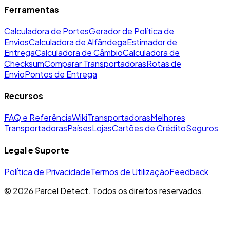
Ferramentas
Calculadora de Portes
Gerador de Política de
Envios
Calculadora de Alfândega
Estimador de
Entrega
Calculadora de Câmbio
Calculadora de
Checksum
Comparar Transportadoras
Rotas de
Envio
Pontos de Entrega
Recursos
FAQ e Referência
Wiki
Transportadoras
Melhores
Transportadoras
Países
Lojas
Cartões de Crédito
Seguros
Legal e Suporte
Política de Privacidade
Termos de Utilização
Feedback
©
2026
Parcel Detect.
Todos os direitos reservados.