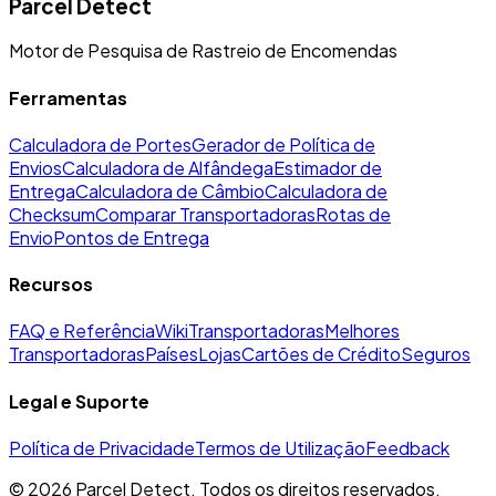
Parcel Detect
Motor de Pesquisa de Rastreio de Encomendas
Ferramentas
Calculadora de Portes
Gerador de Política de
Envios
Calculadora de Alfândega
Estimador de
Entrega
Calculadora de Câmbio
Calculadora de
Checksum
Comparar Transportadoras
Rotas de
Envio
Pontos de Entrega
Recursos
FAQ e Referência
Wiki
Transportadoras
Melhores
Transportadoras
Países
Lojas
Cartões de Crédito
Seguros
Legal e Suporte
Política de Privacidade
Termos de Utilização
Feedback
©
2026
Parcel Detect.
Todos os direitos reservados.