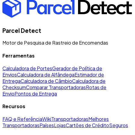
Parcel Detect
Motor de Pesquisa de Rastreio de Encomendas
Ferramentas
Calculadora de Portes
Gerador de Política de
Envios
Calculadora de Alfândega
Estimador de
Entrega
Calculadora de Câmbio
Calculadora de
Checksum
Comparar Transportadoras
Rotas de
Envio
Pontos de Entrega
Recursos
FAQ e Referência
Wiki
Transportadoras
Melhores
Transportadoras
Países
Lojas
Cartões de Crédito
Seguros