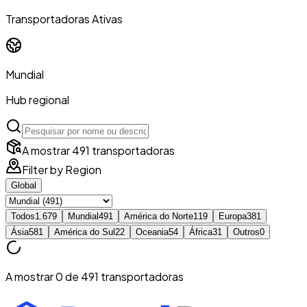
Transportadoras Ativas
Mundial
Hub regional
A mostrar 491 transportadoras
Filter by Region
Global
Todos
1.679
Mundial
491
América do Norte
119
Europa
381
Ásia
581
América do Sul
22
Oceania
54
África
31
Outros
0
A mostrar 0 de 491 transportadoras