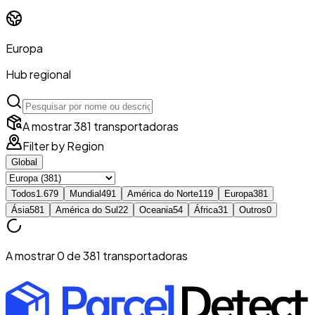
Europa
Hub regional
A mostrar 381 transportadoras
Filter by Region
Global
Todos
1.679
Mundial
491
América do Norte
119
Europa
381
Ásia
581
América do Sul
22
Oceania
54
África
31
Outros
0
A mostrar 0 de 381 transportadoras