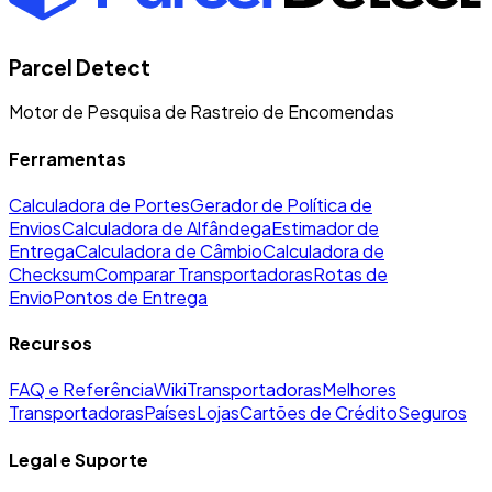
Parcel Detect
Motor de Pesquisa de Rastreio de Encomendas
Ferramentas
Calculadora de Portes
Gerador de Política de
Envios
Calculadora de Alfândega
Estimador de
Entrega
Calculadora de Câmbio
Calculadora de
Checksum
Comparar Transportadoras
Rotas de
Envio
Pontos de Entrega
Recursos
FAQ e Referência
Wiki
Transportadoras
Melhores
Transportadoras
Países
Lojas
Cartões de Crédito
Seguros
Legal e Suporte