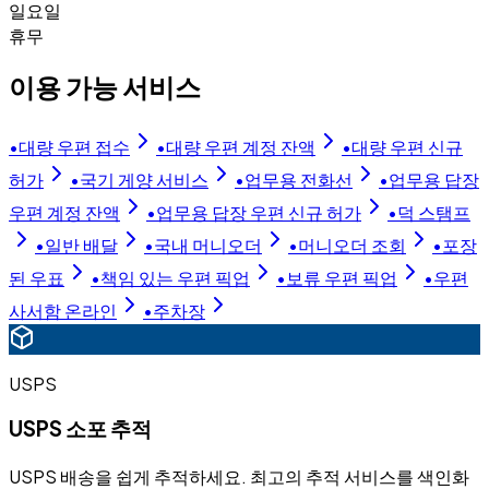
일요일
휴무
이용 가능 서비스
•
대량 우편 접수
•
대량 우편 계정 잔액
•
대량 우편 신규
허가
•
국기 게양 서비스
•
업무용 전화선
•
업무용 답장
우편 계정 잔액
•
업무용 답장 우편 신규 허가
•
덕 스탬프
•
일반 배달
•
국내 머니오더
•
머니오더 조회
•
포장
된 우표
•
책임 있는 우편 픽업
•
보류 우편 픽업
•
우편
사서함 온라인
•
주차장
USPS
USPS 소포 추적
USPS 배송을 쉽게 추적하세요. 최고의 추적 서비스를 색인화