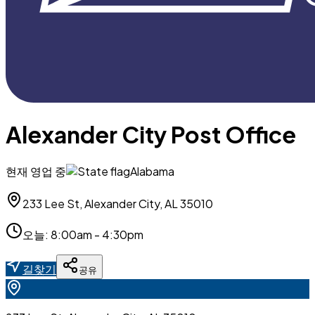
Alexander City Post Office
현재 영업 중
Alabama
233 Lee St, Alexander City, AL 35010
오늘
:
8:00am - 4:30pm
길찾기
공유