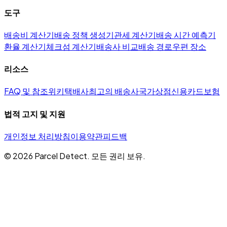
도구
배송비 계산기
배송 정책 생성기
관세 계산기
배송 시간 예측기
환율 계산기
체크섬 계산기
배송사 비교
배송 경로
우편 장소
리소스
FAQ 및 참조
위키
택배사
최고의 배송사
국가
상점
신용카드
보험
법적 고지 및 지원
개인정보 처리방침
이용약관
피드백
©
2026
Parcel Detect.
모든 권리 보유.