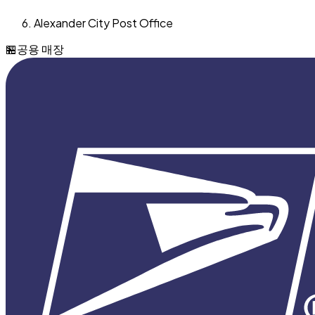
Alexander City Post Office
🏪
공용 매장