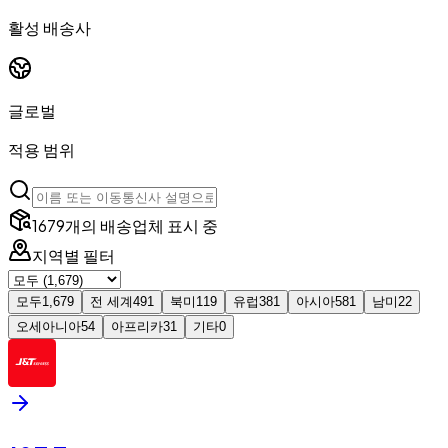
활성 배송사
글로벌
적용 범위
1679개의 배송업체 표시 중
지역별 필터
모두
1,679
전 세계
491
북미
119
유럽
381
아시아
581
남미
22
오세아니아
54
아프리카
31
기타
0