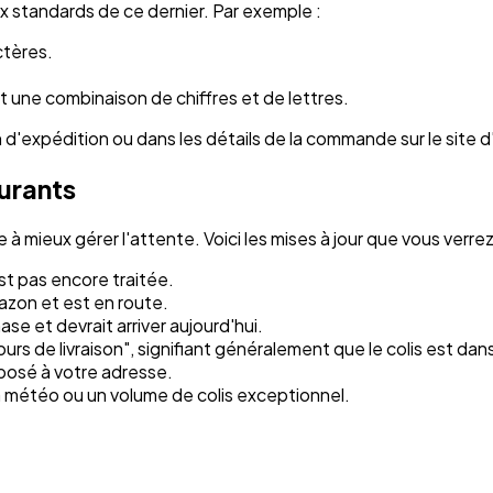
aux standards de ce dernier. Par exemple :
ctères.
 une combinaison de chiffres et de lettres.
d'expédition ou dans les détails de la commande sur le site 
ourants
 à mieux gérer l'attente. Voici les mises à jour que vous verrez
t pas encore traitée.
mazon et est en route.
ase et devrait arriver aujourd'hui.
rs de livraison", signifiant généralement que le colis est dans
éposé à votre adresse.
la météo ou un volume de colis exceptionnel.