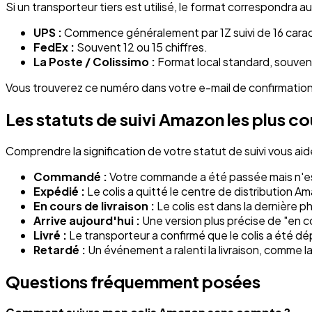
Si un transporteur tiers est utilisé, le format correspondra 
UPS :
Commence généralement par 1Z suivi de 16 cara
FedEx :
Souvent 12 ou 15 chiffres.
La Poste / Colissimo :
Format local standard, souvent
Vous trouverez ce numéro dans votre e-mail de confirmation 
Les statuts de suivi Amazon les plus c
Comprendre la signification de votre statut de suivi vous aide
Commandé :
Votre commande a été passée mais n'es
Expédié :
Le colis a quitté le centre de distribution A
En cours de livraison :
Le colis est dans la dernière ph
Arrive aujourd'hui :
Une version plus précise de "en cou
Livré :
Le transporteur a confirmé que le colis a été d
Retardé :
Un événement a ralenti la livraison, comme 
Questions fréquemment posées