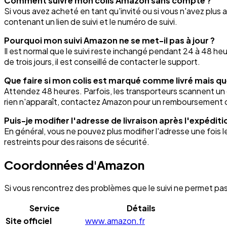
Comment suivre mon colis Amazon sans compte ?
Si vous avez acheté en tant qu'invité ou si vous n'avez pl
contenant un lien de suivi et le numéro de suivi.
Pourquoi mon suivi Amazon ne se met-il pas à jour ?
Il est normal que le suivi reste inchangé pendant 24 à 48 heu
de trois jours, il est conseillé de contacter le support.
Que faire si mon colis est marqué comme livré mais que 
Attendez 48 heures. Parfois, les transporteurs scannent un co
rien n'apparaît, contactez Amazon pour un remboursement
Puis-je modifier l'adresse de livraison après l'expéditi
En général, vous ne pouvez plus modifier l'adresse une fois 
restreints pour des raisons de sécurité.
Coordonnées d'Amazon
Si vous rencontrez des problèmes que le suivi ne permet p
Service
Détails
Site officiel
www.amazon.fr