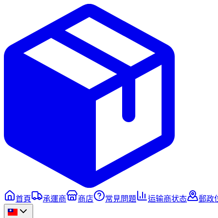
首頁
承運商
商店
常見問題
运输商状态
郵政