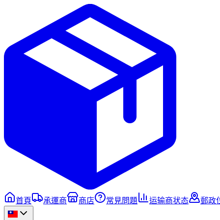
首頁
承運商
商店
常見問題
运输商状态
郵政