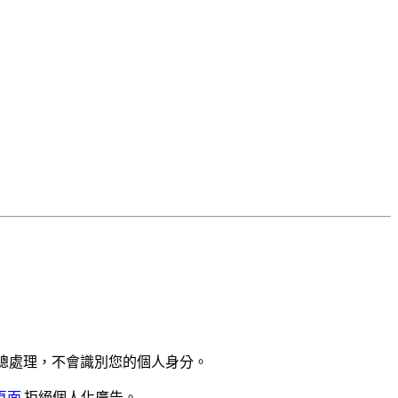
經彙總處理，不會識別您的個人身分。
頁面
拒絕個人化廣告。