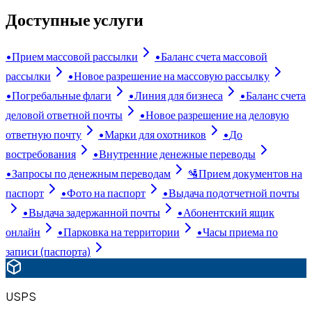
Доступные услуги
•
Прием массовой рассылки
•
Баланс счета массовой
рассылки
•
Новое разрешение на массовую рассылку
•
Погребальные флаги
•
Линия для бизнеса
•
Баланс счета
деловой ответной почты
•
Новое разрешение на деловую
ответную почту
•
Марки для охотников
•
До
востребования
•
Внутренние денежные переводы
•
Запросы по денежным переводам
🛂
Прием документов на
паспорт
•
Фото на паспорт
•
Выдача подотчетной почты
•
Выдача задержанной почты
•
Абонентский ящик
онлайн
•
Парковка на территории
•
Часы приема по
записи (паспорта)
USPS