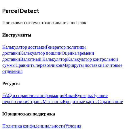
Parcel Detect
Поисковая система отслеживания посылок
Инструменты
Калькулятор доставки
Генератор политики
доставки
Калькулятор пошлин
Оценка времени
доставки
Валютный Калькулятор
Калькулятор контрольной
суммы
Сравнить перевозчиков
Маршруты доставки
Почтовые
отделения
Ресурсы
FAQ и справочная информация
Вики
Курьеры
Лучшие
перевозчики
Страны
Магазины
Кредитные карты
Страхование
Юридическая поддержка
Политика конфиденциальности
Условия