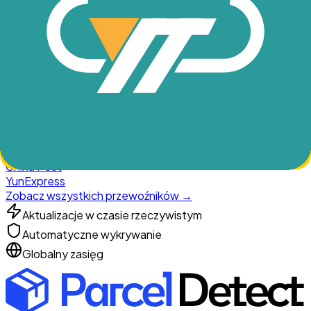
Śledź przesyłki od najpopularniejszych przewoźników
krajowych i zagranicznych.
UPS
FedEx
DHL
USPS
Canada Post
Correios Brazil
Royal Mail
China Post
YunExpress
Zobacz wszystkich przewoźników →
Aktualizacje w czasie rzeczywistym
Automatyczne wykrywanie
Globalny zasięg