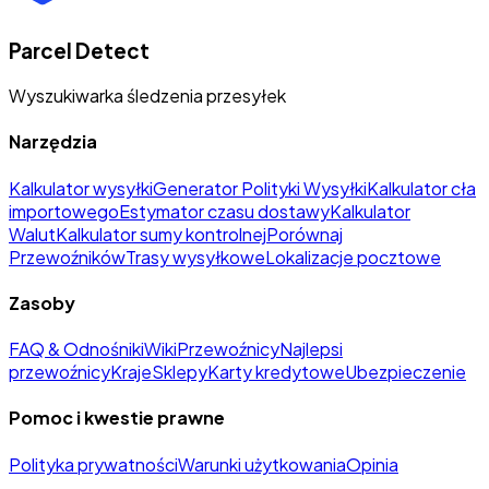
Parcel Detect
Wyszukiwarka śledzenia przesyłek
Narzędzia
Kalkulator wysyłki
Generator Polityki Wysyłki
Kalkulator cła
importowego
Estymator czasu dostawy
Kalkulator
Walut
Kalkulator sumy kontrolnej
Porównaj
Przewoźników
Trasy wysyłkowe
Lokalizacje pocztowe
Zasoby
FAQ & Odnośniki
Wiki
Przewoźnicy
Najlepsi
przewoźnicy
Kraje
Sklepy
Karty kredytowe
Ubezpieczenie
Pomoc i kwestie prawne
Polityka prywatności
Warunki użytkowania
Opinia