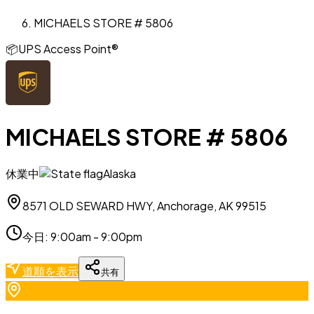
MICHAELS STORE # 5806
📦
UPS Access Point®
MICHAELS STORE # 5806
休業中
Alaska
8571 OLD SEWARD HWY, Anchorage, AK 99515
今日
:
9:00am - 9:00pm
道順を表示
共有