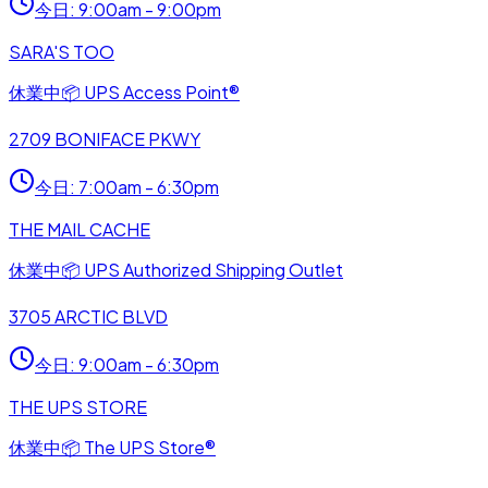
今日
:
9:00am - 9:00pm
SARA'S TOO
休業中
📦
UPS Access Point®
2709 BONIFACE PKWY
今日
:
7:00am - 6:30pm
THE MAIL CACHE
休業中
📦
UPS Authorized Shipping Outlet
3705 ARCTIC BLVD
今日
:
9:00am - 6:30pm
THE UPS STORE
休業中
📦
The UPS Store®