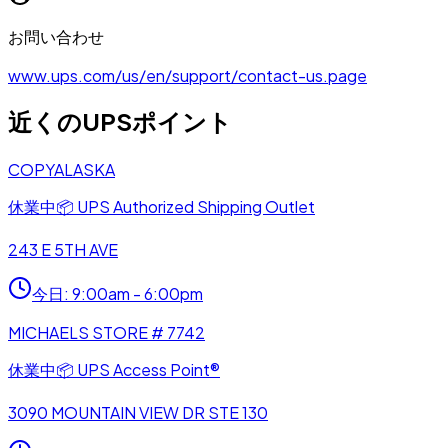
お問い合わせ
www.ups.com/us/en/support/contact-us.page
近くのUPSポイント
COPYALASKA
休業中
📦
UPS Authorized Shipping Outlet
243 E 5TH AVE
今日
:
9:00am - 6:00pm
MICHAELS STORE # 7742
休業中
📦
UPS Access Point®
3090 MOUNTAIN VIEW DR STE 130