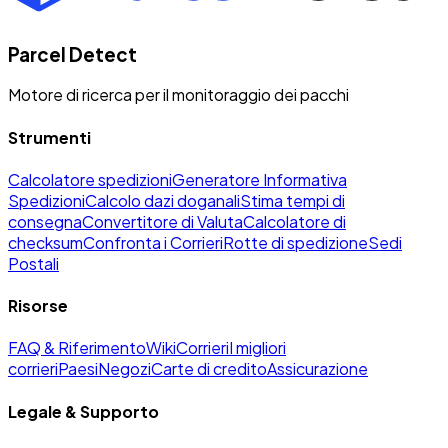
Parcel Detect
Motore di ricerca per il monitoraggio dei pacchi
Strumenti
Calcolatore spedizioni
Generatore Informativa
Spedizioni
Calcolo dazi doganali
Stima tempi di
consegna
Convertitore di Valuta
Calcolatore di
checksum
Confronta i Corrieri
Rotte di spedizione
Sedi
Postali
Risorse
FAQ & Riferimento
Wiki
Corrieri
I migliori
corrieri
Paesi
Negozi
Carte di credito
Assicurazione
Legale & Supporto