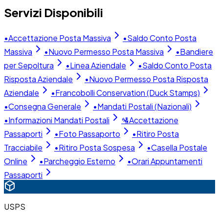
Servizi Disponibili
•
Accettazione Posta Massiva
•
Saldo Conto Posta
Massiva
•
Nuovo Permesso Posta Massiva
•
Bandiere
per Sepoltura
•
Linea Aziendale
•
Saldo Conto Posta
Risposta Aziendale
•
Nuovo Permesso Posta Risposta
Aziendale
•
Francobolli Conservation (Duck Stamps)
•
Consegna Generale
•
Mandati Postali (Nazionali)
•
Informazioni Mandati Postali
🛂
Accettazione
Passaporti
•
Foto Passaporto
•
Ritiro Posta
Tracciabile
•
Ritiro Posta Sospesa
•
Casella Postale
Online
•
Parcheggio Esterno
•
Orari Appuntamenti
Passaporti
USPS