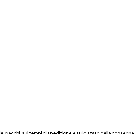
ei pacchi, sui tempi di spedizione e sullo stato della consegna