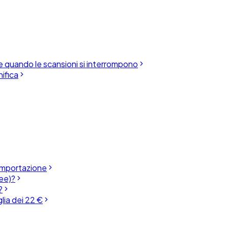
re quando le scansioni si interrompono
ifica
'importazione
ee)?
?
lia dei 22 €