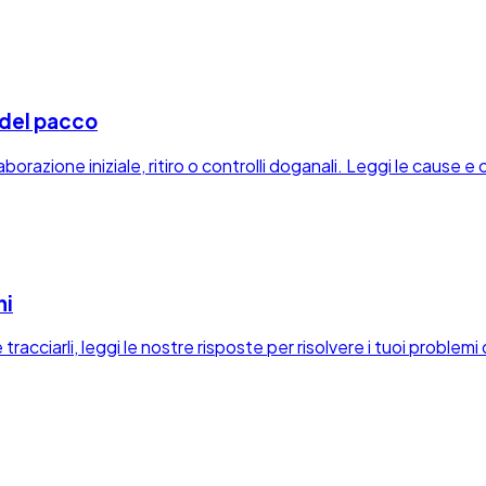
g del pacco
borazione iniziale, ritiro o controlli doganali. Leggi le cause e 
ni
racciarli, leggi le nostre risposte per risolvere i tuoi problem