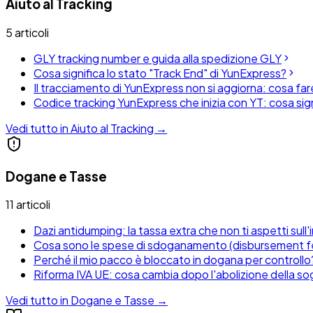
Aiuto al Tracking
5
articoli
GLY tracking number e guida alla spedizione GLY
Cosa significa lo stato "Track End" di YunExpress?
Il tracciamento di YunExpress non si aggiorna: cosa fa
Codice tracking YunExpress che inizia con YT: cosa sign
Vedi tutto in Aiuto al Tracking →
Dogane e Tasse
11
articoli
Dazi antidumping: la tassa extra che non ti aspetti sull
Cosa sono le spese di sdoganamento (disbursement f
Perché il mio pacco è bloccato in dogana per controllo
Riforma IVA UE: cosa cambia dopo l'abolizione della sog
Vedi tutto in Dogane e Tasse →