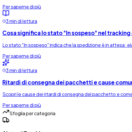
Per saperne di più
3 min di lettura
Cosa significa lo stato "In sospeso" nel trackin
Lo stato "In sospeso" indica che la spedizione è in attesa: ela
Per saperne di più
3 min di lettura
Ritardi di consegna dei pacchetti e cause comu
Scopri le cause dei ritardi di consegna del pacchetto e come t
Per saperne di più
Sfoglia per categoria