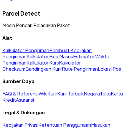
Parcel Detect
Mesin Pencari Pelacakan Paket
Alat
Kalkulator Pengiriman
Pembuat Kebijakan
Pengiriman
Kalkulator Bea Masuk
Estimator Waktu
Pengiriman
Kalkulator Kurs
Kalkulator
Checksum
Bandingkan Kurir
Rute Pengiriman
Lokasi Pos
Sumber Daya
FAQ & Referensi
Wiki
Kurir
Kurir Terbaik
Negara
Toko
Kartu
Kredit
Asuransi
Legal & Dukungan
Kebijakan Privasi
Ketentuan Penggunaan
Masukan