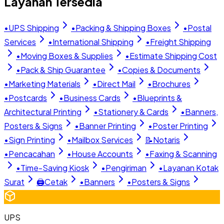
Layanan Tersedia
•
UPS Shipping
•
Packing & Shipping Boxes
•
Postal
Services
•
International Shipping
•
Freight Shipping
•
Moving Boxes & Supplies
•
Estimate Shipping Cost
•
Pack & Ship Guarantee
•
Copies & Documents
•
Marketing Materials
•
Direct Mail
•
Brochures
•
Postcards
•
Business Cards
•
Blueprints &
Architectural Printing
•
Stationery & Cards
•
Banners,
Posters & Signs
•
Banner Printing
•
Poster Printing
•
Sign Printing
•
Mailbox Services
📝
Notaris
•
Pencacahan
•
House Accounts
•
Faxing & Scanning
•
Time-Saving Kiosk
•
Pengiriman
•
Layanan Kotak
Surat
🖨️
Cetak
•
Banners
•
Posters & Signs
UPS