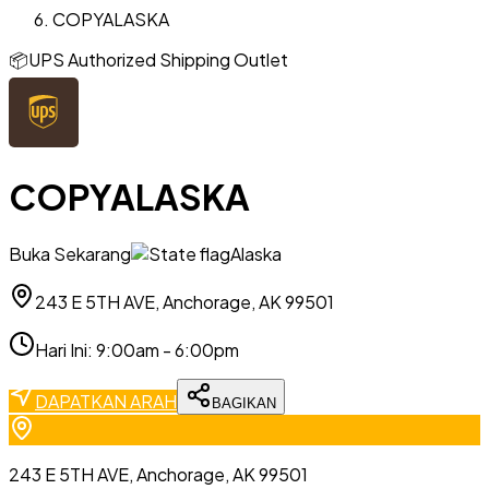
COPYALASKA
📦
UPS Authorized Shipping Outlet
COPYALASKA
Buka Sekarang
Alaska
243 E 5TH AVE, Anchorage, AK 99501
Hari Ini
:
9:00am - 6:00pm
DAPATKAN ARAH
BAGIKAN
243 E 5TH AVE, Anchorage, AK 99501