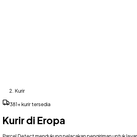
Kurir
381+ kurir tersedia
Kurir di Eropa
Parcel Detect mendukung pelacakan pengiriman untuk layana