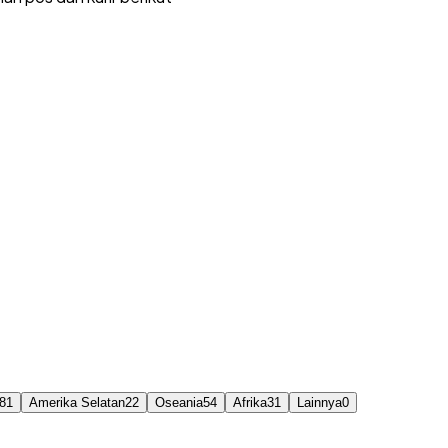
81
Amerika Selatan
22
Oseania
54
Afrika
31
Lainnya
0