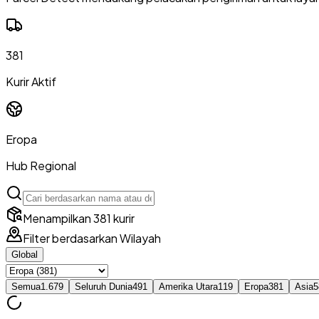
381
Kurir Aktif
Eropa
Hub Regional
Menampilkan 381 kurir
Filter berdasarkan Wilayah
Global
Semua
1.679
Seluruh Dunia
491
Amerika Utara
119
Eropa
381
Asia
5