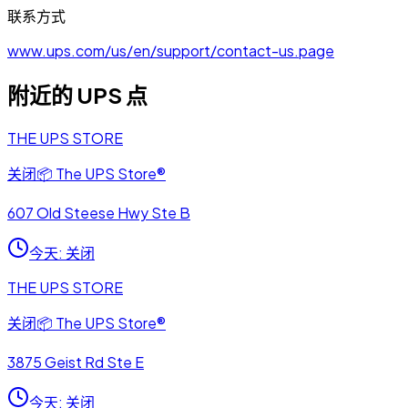
联系方式
www.ups.com/us/en/support/contact-us.page
附近的 UPS 点
THE UPS STORE
关闭
📦
The UPS Store®
607 Old Steese Hwy Ste B
今天
:
关闭
THE UPS STORE
关闭
📦
The UPS Store®
3875 Geist Rd Ste E
今天
:
关闭