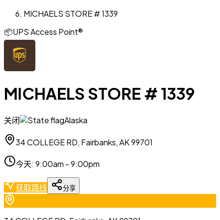
MICHAELS STORE # 1339
📦
UPS Access Point®
MICHAELS STORE # 1339
关闭
Alaska
34 COLLEGE RD, Fairbanks, AK 99701
今天
:
9:00am - 9:00pm
获取路线
分享