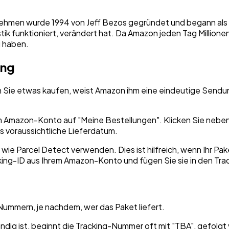
ehmen wurde 1994 von Jeff Bezos gegründet und begann als e
tik funktioniert, verändert hat. Da Amazon jeden Tag Millionen 
u haben.
ung
nn Sie etwas kaufen, weist Amazon ihm eine eindeutige Sen
em Amazon-Konto auf "Meine Bestellungen". Klicken Sie neben 
as voraussichtliche Lieferdatum.
wie Parcel Detect verwenden. Dies ist hilfreich, wenn Ihr Pa
king-ID aus Ihrem Amazon-Konto und fügen Sie sie in den Tra
ummern, je nachdem, wer das Paket liefert.
dig ist, beginnt die Tracking-Nummer oft mit "TBA", gefolgt 